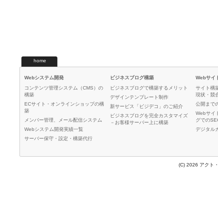
home
Webシステム開発
ビジネスブログ構築
Webサイ
コンテンツ管理システム（CMS）の
ビジネスブログで構築するメリット
サイト構築
構築
現状・競
デザインテンプレート制作
ECサイト・オンラインショップの構
公開まで
新サービス「ビジデコ」のご紹介
築
Webサ
ビジネスブログを完全カスタマイズ
メンバー管理、メール配信システム
グでのS
－お客様サーバー上に構築
Webシステム開発実績一覧
デジタル
サーバー保守・設定・構築代行
(C) 2026 アクト・